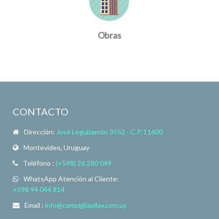
Obras
CONTACTO
Dirección:
José Leguizamón 3552 - C.P. 11600
Montevideo, Uruguay
Teléfono :
(+598) 26 280 049
WhatsApp Atención al Cliente:
+598 94 044 814
Email :
info@campigliapilay.com.uy