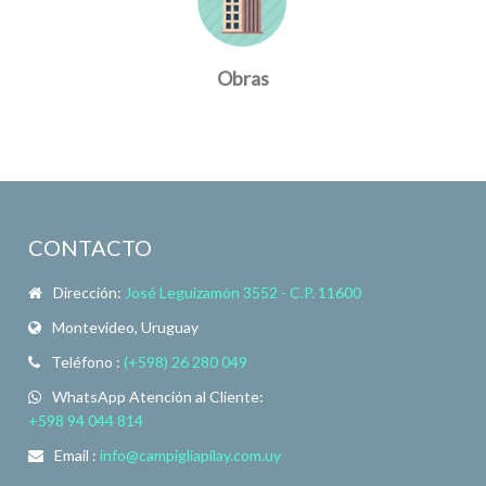
Obras
CONTACTO
Dirección:
José Leguizamón 3552 - C.P. 11600
Montevideo, Uruguay
Teléfono :
(+598) 26 280 049
WhatsApp Atención al Cliente:
+598 94 044 814
Email :
info@campigliapilay.com.uy