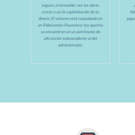
seguro, el inmueble: ves las obras
crecer y así la capitalización de tu
fi
dinero. El sistema está respaldado en
pago
un Fideicomiso Financiero: tus aportes
se encuentran en un patrimonio de
afectación independiente al del
administrador.