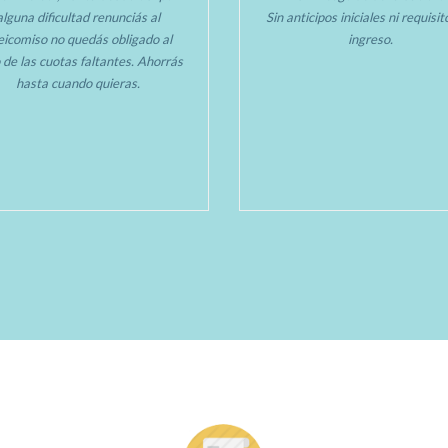
alguna dificultad renunciás al
Sin anticipos iniciales ni requisi
deicomiso no quedás obligado al
ingreso.
 de las cuotas faltantes. Ahorrás
hasta cuando quieras.