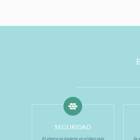
SEGURIDAD
El ahorro se invierte en el bien más
Se e