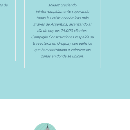
tos de
solidez creciendo
ininterrumpidamente superando
todas las crisis económicas más
graves de Argentina, alcanzando al
día de hoy los 24.000 clientes.
Campiglia Construcciones respalda su
trayectoria en Uruguay con edificios
que han contribuido a valorizar las
zonas en donde se ubican.