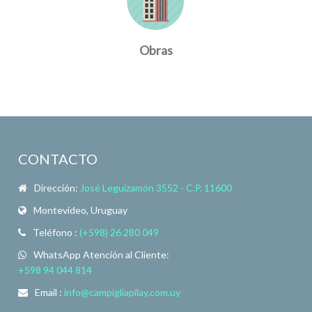
Obras
CONTACTO
Dirección:
José Leguizamón 3552 - C.P. 11600
Montevideo, Uruguay
Teléfono :
(+598) 26 280 049
WhatsApp Atención al Cliente:
+598 94 044 814
Email :
info@campigliapilay.com.uy