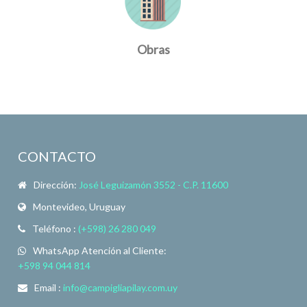
Obras
CONTACTO
Dirección:
José Leguizamón 3552 - C.P. 11600
Montevideo, Uruguay
Teléfono :
(+598) 26 280 049
WhatsApp Atención al Cliente:
+598 94 044 814
Email :
info@campigliapilay.com.uy