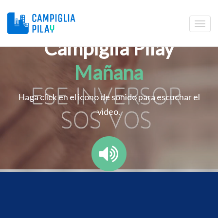
Campiglia Pilay
Mañana
Haga click en el icono de sonido para escuchar el
video.