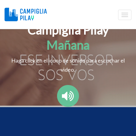
Campiglia Pilay
Mañana
Haga click en el icono de sonido para escuchar el
video.