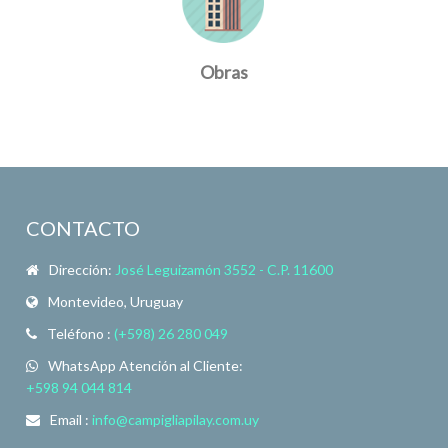
Obras
CONTACTO
Dirección:
José Leguizamón 3552 - C.P. 11600
Montevideo, Uruguay
Teléfono :
(+598) 26 280 049
WhatsApp Atención al Cliente:
+598 94 044 814
Email :
info@campigliapilay.com.uy