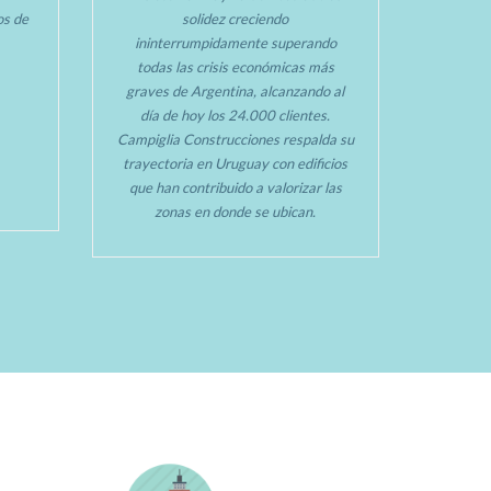
tos de
solidez creciendo
ininterrumpidamente superando
todas las crisis económicas más
graves de Argentina, alcanzando al
día de hoy los 24.000 clientes.
Campiglia Construcciones respalda su
trayectoria en Uruguay con edificios
que han contribuido a valorizar las
zonas en donde se ubican.