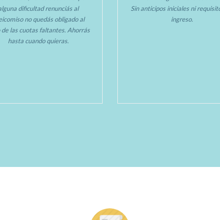
alguna dificultad renunciás al
Sin anticipos iniciales ni requisi
deicomiso no quedás obligado al
ingreso.
 de las cuotas faltantes. Ahorrás
hasta cuando quieras.