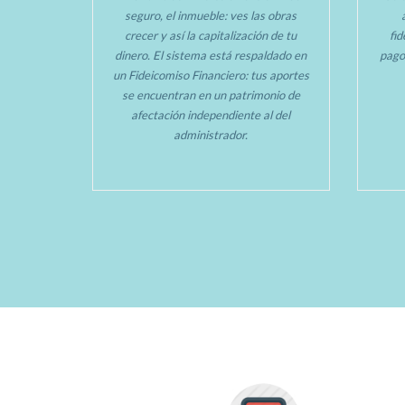
seguro, el inmueble: ves las obras
crecer y así la capitalización de tu
fi
dinero. El sistema está respaldado en
pago
un Fideicomiso Financiero: tus aportes
se encuentran en un patrimonio de
afectación independiente al del
administrador.