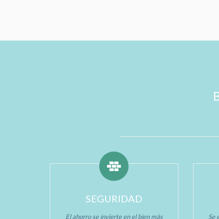
SEGURIDAD
El ahorro se invierte en el bien más
Se e