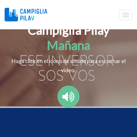
Campiglia Pilay
Mañana
Haga click en el icono de sonido para escuchar el
video.