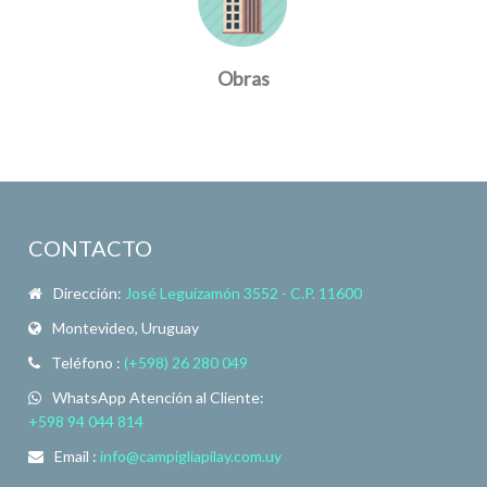
Obras
CONTACTO
Dirección:
José Leguizamón 3552 - C.P. 11600
Montevideo, Uruguay
Teléfono :
(+598) 26 280 049
WhatsApp Atención al Cliente:
+598 94 044 814
Email :
info@campigliapilay.com.uy