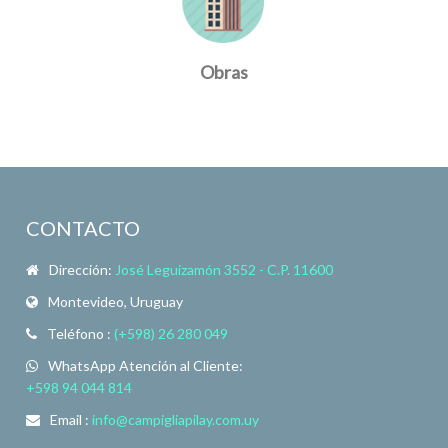
Obras
CONTACTO
Dirección:
José Leguizamón 3552 - C.P. 11600
Montevideo, Uruguay
Teléfono :
(+598) 26 280 049
WhatsApp Atención al Cliente:
+598 94 044 814
Email :
info@campigliapilay.com.uy