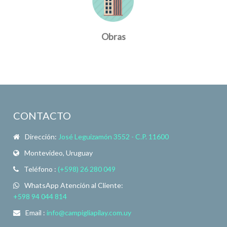
Obras
CONTACTO
Dirección:
José Leguizamón 3552 - C.P. 11600
Montevideo, Uruguay
Teléfono :
(+598) 26 280 049
WhatsApp Atención al Cliente:
+598 94 044 814
Email :
info@campigliapilay.com.uy