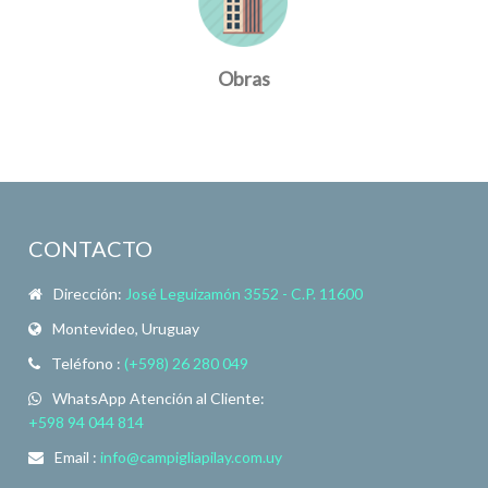
Obras
CONTACTO
Dirección:
José Leguizamón 3552 - C.P. 11600
Montevideo, Uruguay
Teléfono :
(+598) 26 280 049
WhatsApp Atención al Cliente:
+598 94 044 814
Email :
info@campigliapilay.com.uy