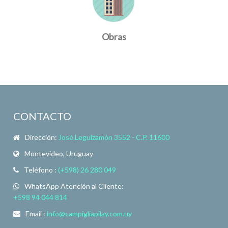
Obras
CONTACTO
Dirección:
José Leguizamón 3552 - C.P. 11600
Montevideo, Uruguay
Teléfono :
(+598) 26 280 049
WhatsApp Atención al Cliente:
+598 94 044 814
Email :
info@campigliapilay.com.uy