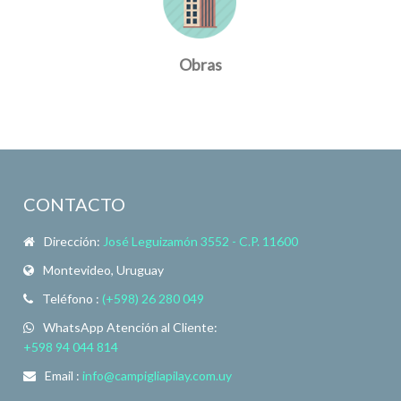
Obras
CONTACTO
Dirección:
José Leguizamón 3552 - C.P. 11600
Montevideo, Uruguay
Teléfono :
(+598) 26 280 049
WhatsApp Atención al Cliente:
+598 94 044 814
Email :
info@campigliapilay.com.uy