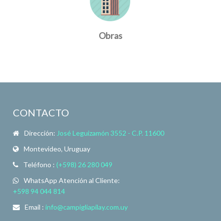
Obras
CONTACTO
Dirección:
José Leguizamón 3552 - C.P. 11600
Montevideo, Uruguay
Teléfono :
(+598) 26 280 049
WhatsApp Atención al Cliente:
+598 94 044 814
Email :
info@campigliapilay.com.uy