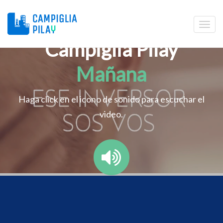
Campiglia Pilay
Mañana
Haga click en el icono de sonido para escuchar el
video.