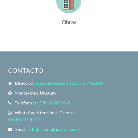
Obras
CONTACTO
Dirección:
José Leguizamón 3552 - C.P. 11600
Montevideo, Uruguay
Teléfono :
(+598) 26 280 049
WhatsApp Atención al Cliente:
+598 94 044 814
Email :
info@campigliapilay.com.uy