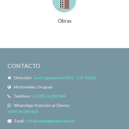
Obras
CONTACTO
Dirección:
José Leguizamón 3552 - C.P. 11600
Montevideo, Uruguay
Teléfono :
(+598) 26 280 049
WhatsApp Atención al Cliente:
+598 94 044 814
Email :
info@campigliapilay.com.uy