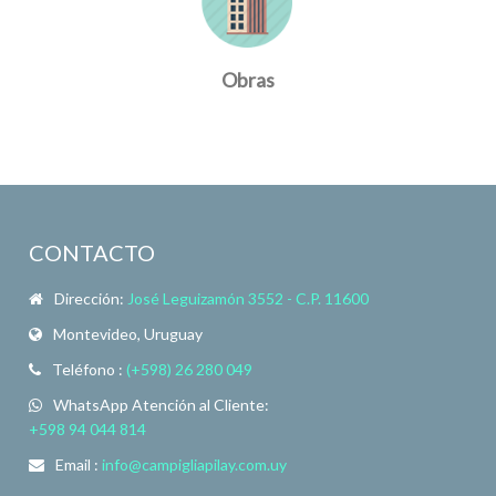
Obras
CONTACTO
Dirección:
José Leguizamón 3552 - C.P. 11600
Montevideo, Uruguay
Teléfono :
(+598) 26 280 049
WhatsApp Atención al Cliente:
+598 94 044 814
Email :
info@campigliapilay.com.uy