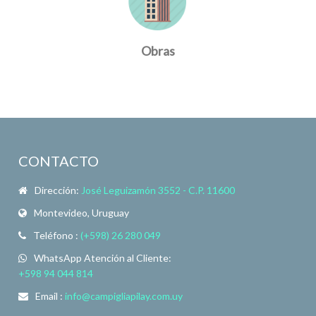
Obras
CONTACTO
Dirección:
José Leguizamón 3552 - C.P. 11600
Montevideo, Uruguay
Teléfono :
(+598) 26 280 049
WhatsApp Atención al Cliente:
+598 94 044 814
Email :
info@campigliapilay.com.uy