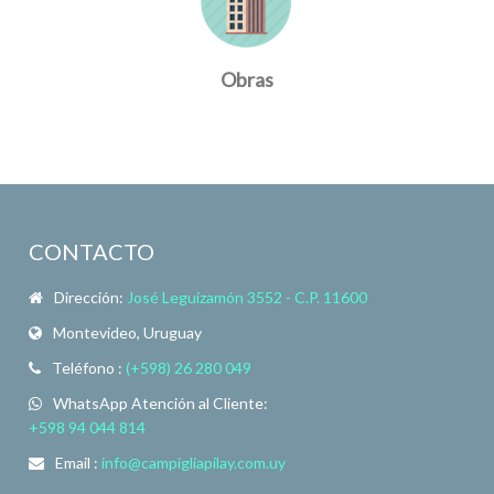
Obras
CONTACTO
Dirección:
José Leguizamón 3552 - C.P. 11600
Montevideo, Uruguay
Teléfono :
(+598) 26 280 049
WhatsApp Atención al Cliente:
+598 94 044 814
Email :
info@campigliapilay.com.uy