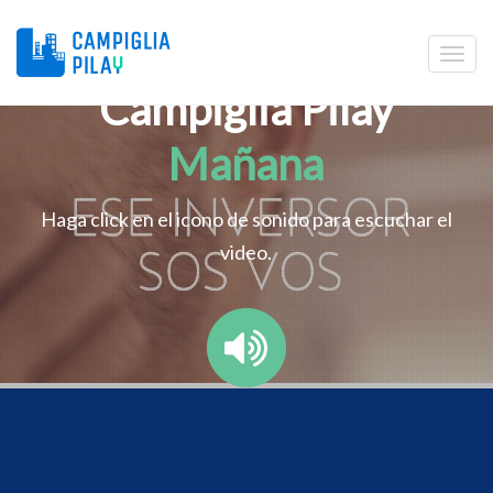
Campiglia Pilay
Mañana
Haga click en el icono de sonido para escuchar el
video.