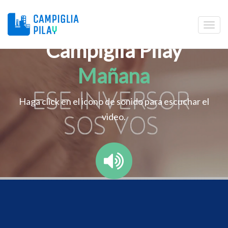
Campiglia Pilay
Mañana
Haga click en el icono de sonido para escuchar el
video.