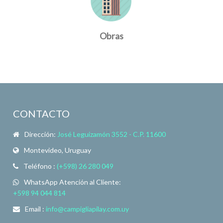
Obras
CONTACTO
Dirección:
José Leguizamón 3552 - C.P. 11600
Montevideo, Uruguay
Teléfono :
(+598) 26 280 049
WhatsApp Atención al Cliente:
+598 94 044 814
Email :
info@campigliapilay.com.uy