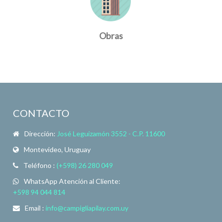
Obras
CONTACTO
Dirección:
José Leguizamón 3552 - C.P. 11600
Montevideo, Uruguay
Teléfono :
(+598) 26 280 049
WhatsApp Atención al Cliente:
+598 94 044 814
Email :
info@campigliapilay.com.uy