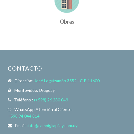
Obras
CONTACTO
Dirección:
José Leguizamón 3552 - C.P. 11600
Montevideo, Uruguay
Teléfono :
(+598) 26 280 049
WhatsApp Atención al Cliente:
+598 94 044 814
Email :
info@campigliapilay.com.uy