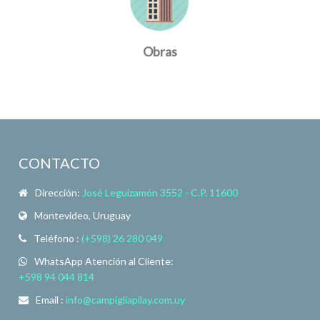
Obras
CONTACTO
Dirección:
José Leguizamón 3552 - C.P. 11600
Montevideo, Uruguay
Teléfono :
(+598) 26 280 049
WhatsApp Atención al Cliente:
+598 94 044 814
Email :
info@campigliapilay.com.uy