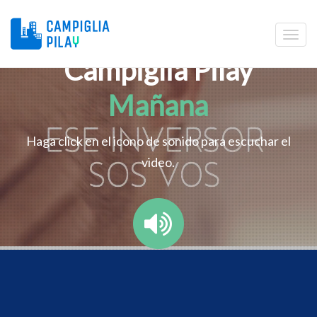
Campiglia Pilay
Mañana
Haga click en el icono de sonido para escuchar el
video.