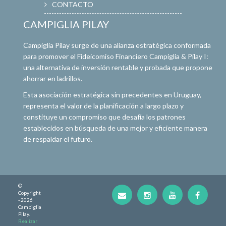
CONTACTO
CAMPIGLIA PILAY
Campiglia Pilay surge de una alianza estratégica conformada
para promover el Fideicomiso Financiero Campiglia & Pilay I:
una alternativa de inversión rentable y probada que propone
ahorrar en ladrillos.
Esta asociación estratégica sin precedentes en Uruguay,
representa el valor de la planificación a largo plazo y
constituye un compromiso que desafía los patrones
establecidos en búsqueda de una mejor y eficiente manera
de respaldar el futuro.
©
Copyright
- 2026
Campiglia
Pilay.
Realizar