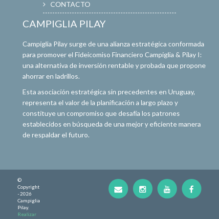
CONTACTO
CAMPIGLIA PILAY
Campiglia Pilay surge de una alianza estratégica conformada
para promover el Fideicomiso Financiero Campiglia & Pilay I:
una alternativa de inversión rentable y probada que propone
ahorrar en ladrillos.
Esta asociación estratégica sin precedentes en Uruguay,
representa el valor de la planificación a largo plazo y
constituye un compromiso que desafía los patrones
establecidos en búsqueda de una mejor y eficiente manera
de respaldar el futuro.
©
Copyright
- 2026
Campiglia
Pilay.
Realizar