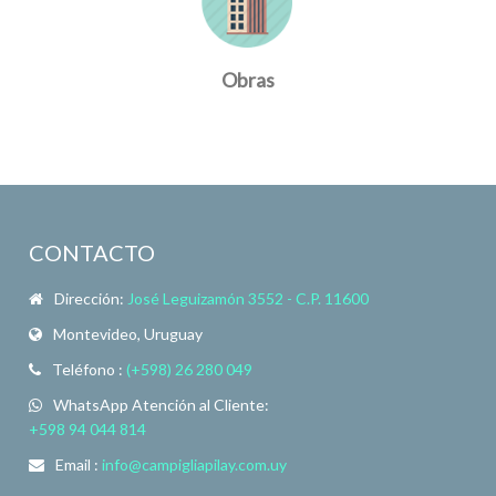
Obras
CONTACTO
Dirección:
José Leguizamón 3552 - C.P. 11600
Montevideo, Uruguay
Teléfono :
(+598) 26 280 049
WhatsApp Atención al Cliente:
+598 94 044 814
Email :
info@campigliapilay.com.uy