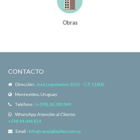
Obras
CONTACTO
Dirección:
José Leguizamón 3552 - C.P. 11600
Montevideo, Uruguay
Teléfono :
(+598) 26 280 049
WhatsApp Atención al Cliente:
+598 94 044 814
Email :
info@campigliapilay.com.uy