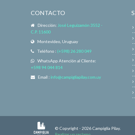
CONTACTO
Dirección:
José Leguizamón 3552 -
C.P. 11600
Montevideo, Uruguay
Teléfono :
(+598) 26 280 049
WhatsApp Atención al Cliente:
+598 94 044 814
Email :
info@campigliapilay.com.uy
© Copyright - 2026 Campiglia Pilay.
Realizar un reclamo