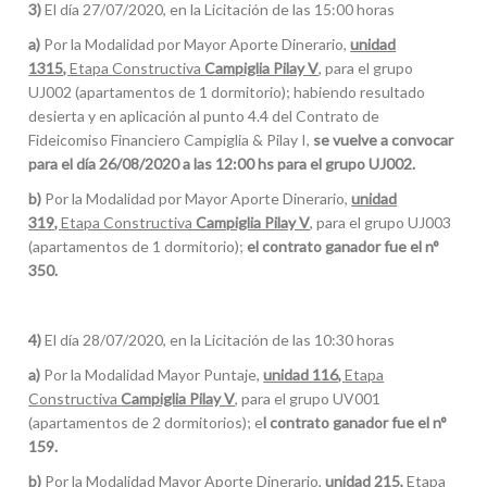
3)
El día 27/07/2020, en la Licitación de las 15:00 horas
a)
Por la Modalidad por Mayor Aporte Dinerario,
unidad
1315,
Etapa Constructiva
Campiglia Pilay V
, para el grupo
UJ002 (apartamentos de 1 dormitorio); habiendo resultado
desierta y en aplicación al punto 4.4 del Contrato de
Fideicomiso Financiero Campiglia & Pilay I,
se vuelve a convocar
para el día 26/08/2020 a las 12:00 hs para el grupo UJ002.
b)
Por la Modalidad por Mayor Aporte Dinerario,
unidad
319,
Etapa Constructiva
Campiglia Pilay V
, para el grupo UJ003
(apartamentos de 1 dormitorio);
e
l contrato ganador fue el n°
350.
4)
El día 28/07/2020, en la Licitación de las 10:30 horas
a)
Por la Modalidad Mayor Puntaje,
unidad 116,
Etapa
Constructiva
Campiglia Pilay V
, para el grupo UV001
(apartamentos de 2 dormitorios); e
l contrato ganador fue el n°
159.
b)
Por la Modalidad Mayor Aporte Dinerario,
unidad 215,
Etapa