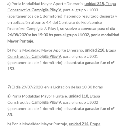
a)
Por la Modalidad Mayor Aporte Dinerario,
unidad 315,
Etapa
Constructiva
Campiglia Pilay V
, para el grupo UJ003
(apartamentos de 1 dormitorio); habiendo resultado desierta y
en aplicación al punto 4.4 del Contrato de Fideicomiso
Financiero Campiglia & Pilay I,
se vuelve a convocar para el día
26/08/2020 a las 15:00 hs para el grupo UJ002, por la modalidad
Mayor Puntaje.
b)
Por la Modalidad Mayor Aporte Dinerario,
unidad 218,
Etapa
Constructiva
Campiglia Pilay V
, para el grupo UJ001
(apartamentos de 1 dormitorio); e
l contrato ganador fue el n°
153.
7)
El día 29/07/2020, en la Licitación de las 10:30 horas
a)
Por la Modalidad Mayor Puntaje,
unidad 118,
Etapa
Constructiva
Campiglia Pilay V
, para el grupo UJ002
(apartamentos de 1 dormitorio); e
l contrato ganador fue el n°
33.
b)
Por la Modalidad Mayor Puntaje,
unidad 214,
Etapa