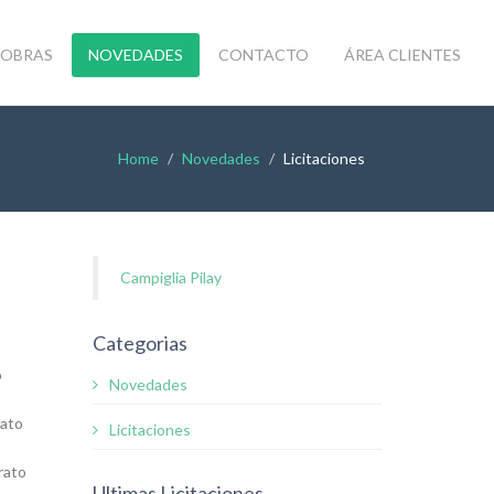
OBRAS
NOVEDADES
CONTACTO
ÁREA CLIENTES
Home
Novedades
Licitaciones
Campiglia Pilay
Categorias
o
Novedades
rato
Licitaciones
rato
Ultimas Licitaciones