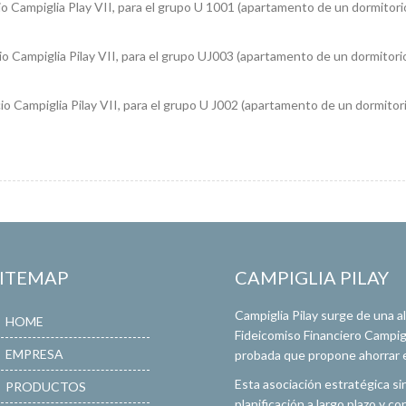
io Campiglia Play VII, para el grupo U 1001 (apartamento de un dormitorio
io Campiglia Pilay VII, para el grupo UJ003 (apartamento de un dormitorio
io Campiglia Pilay VII, para el grupo U J002 (apartamento de un dormitori
SITEMAP
CAMPIGLIA PILAY
Campiglia Pilay surge de una 
HOME
Fideicomiso Financiero Campigli
EMPRESA
probada que propone ahorrar en
Esta asociación estratégica si
PRODUCTOS
planificación a largo plazo y 