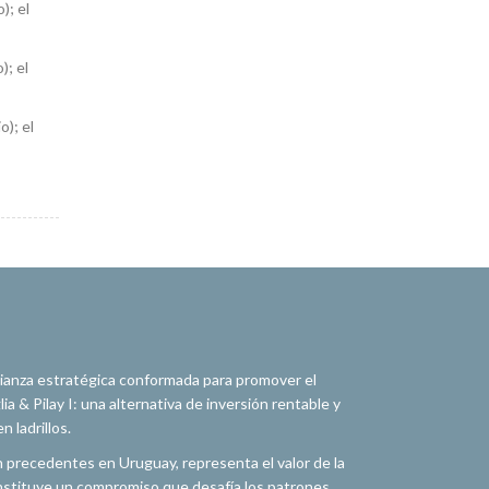
); el
); el
o); el
alianza estratégica conformada para promover el
a & Pilay I: una alternativa de inversión rentable y
 ladrillos.
n precedentes en Uruguay, representa el valor de la
constituye un compromiso que desafía los patrones