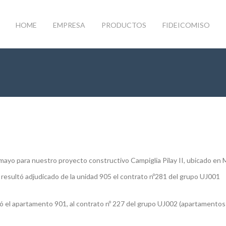
HOME
EMPRESA
PRODUCTOS
FIDEICOMISO
mayo para nuestro proyecto constructivo Campiglia Pilay II, ubicado en M
 resultó adjudicado de la unidad 905 el contrato nº281 del grupo UJ001
icó el apartamento 901, al contrato nº 227 del grupo UJ002 (apartamentos