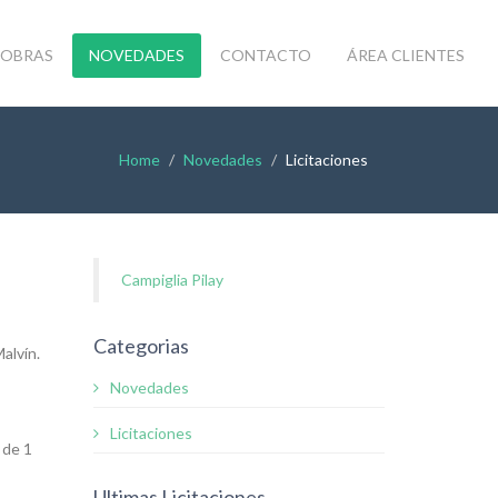
OBRAS
NOVEDADES
CONTACTO
ÁREA CLIENTES
Home
Novedades
Licitaciones
Campiglia Pilay
Categorias
alvín.
Novedades
Licitaciones
 de 1
Ultimas Licitaciones