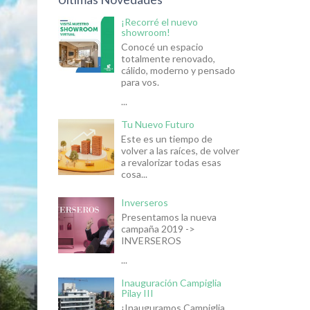
¡Recorré el nuevo
showroom!
Conocé un espacio
totalmente renovado,
cálido, moderno y pensado
para vos.
...
Tu Nuevo Futuro
Este es un tiempo de
volver a las raíces, de volver
a revalorizar todas esas
cosa...
Inverseros
Presentamos la nueva
campaña 2019 ->
INVERSEROS
...
Inauguración Campiglia
Pilay III
¡Inauguramos Campiglia