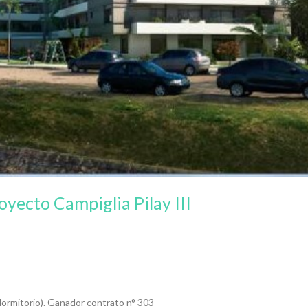
oyecto Campiglia Pilay III
 dormitorio). Ganador contrato n° 303