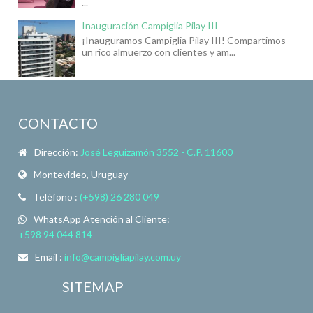
...
Inauguración Campiglia Pilay III
¡Inauguramos Campiglia Pilay III! Compartimos
un rico almuerzo con clientes y am...
CONTACTO
Dirección:
José Leguizamón 3552 - C.P. 11600
Montevideo, Uruguay
Teléfono :
(+598) 26 280 049
WhatsApp Atención al Cliente:
+598 94 044 814
Email :
info@campigliapilay.com.uy
SITEMAP