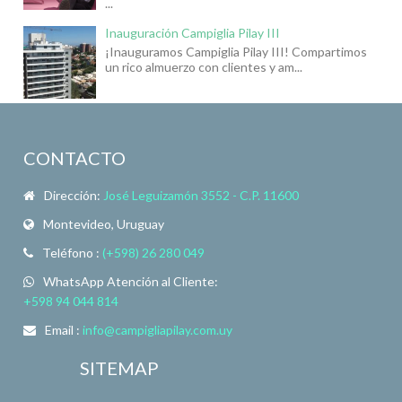
...
Inauguración Campiglia Pilay III
¡Inauguramos Campiglia Pilay III! Compartimos
un rico almuerzo con clientes y am...
CONTACTO
Dirección:
José Leguizamón 3552 - C.P. 11600
Montevideo, Uruguay
Teléfono :
(+598) 26 280 049
WhatsApp Atención al Cliente:
+598 94 044 814
Email :
info@campigliapilay.com.uy
SITEMAP