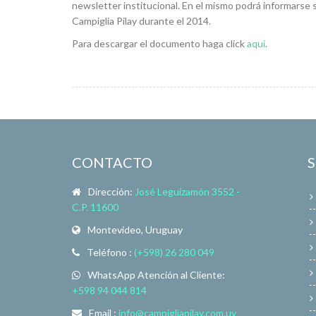
newsletter institucional. En el mismo podrá informarse 
Campiglia Pilay durante el 2014.
Para descargar el documento haga click
aquí
.
CONTACTO
Dirección:
José Leguizamón 3552 -
C.P. 11600
Montevideo, Uruguay
Teléfono :
(+598) 26 280 049
WhatsApp Atención al Cliente:
+598 94 044 814
Email :
info@campigliapilay.com.uy