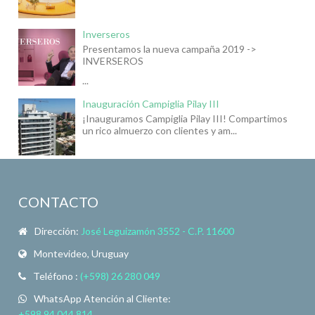
Inverseros
Presentamos la nueva campaña 2019 ->
INVERSEROS
...
Inauguración Campiglia Pilay III
¡Inauguramos Campiglia Pilay III! Compartimos
un rico almuerzo con clientes y am...
CONTACTO
Dirección:
José Leguizamón 3552 - C.P. 11600
Montevideo, Uruguay
Teléfono :
(+598) 26 280 049
WhatsApp Atención al Cliente:
+598 94 044 814