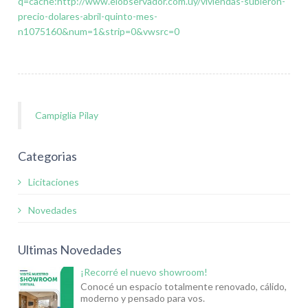
q=cache:http://www.elobservador.com.uy/viviendas-subieron-
precio-dolares-abril-quinto-mes-
n1075160&num=1&strip=0&vwsrc=0
Campiglia Pilay
Categorias
Licitaciones
Novedades
Ultimas Novedades
¡Recorré el nuevo showroom!
Conocé un espacio totalmente renovado, cálido,
moderno y pensado para vos.