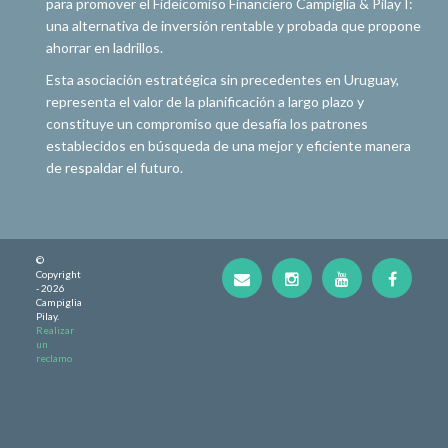
para promover el Fideicomiso Financiero Campiglia & Pilay I:
una alternativa de inversión rentable y probada que propone
ahorrar en ladrillos.
Esta asociación estratégica sin precedentes en Uruguay,
representa el valor de la planificación a largo plazo y
constituye un compromiso que desafía los patrones
establecidos en búsqueda de una mejor y eficiente manera
de respaldar el futuro.
©
Copyright
- 2026
Campiglia
Pilay.
Realizar
un
reclamo