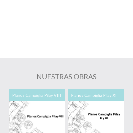
NUESTRAS OBRAS
Planos Campiglia Pilay VIII
Planos Campiglia Pilay XI
C