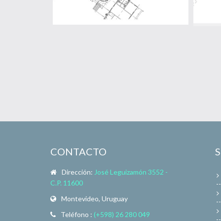
CONTACTO
Dirección:
José Leguizamón 3552 -
C.P. 11600
Montevideo, Uruguay
Teléfono :
(+598) 26 280 049